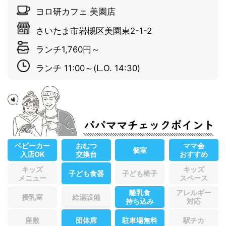
ヨロ研カフェ 美園店
さいたま市岩槻区美園東2-1-2
ランチ1,760円～
ランチ 11:00～(L.O. 14:30)
パパママチェックポイント
ベビーカー
おむつ
ママ会
個室
入店OK
交換台
おすすめ
キッズ
キッズ
子ども食器
子ども椅子
メニュー
スペース
離乳食
アレルギー
授乳室
給湯設備
持ち込み
対応
座敷
団体席
駐車場無料
駅チカ