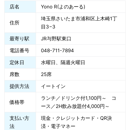
店名
Yono R(よのあーる)
埼玉県さいたま市浦和区上木崎1丁
住所
目3−3
最寄り駅
JR与野駅東口
電話番号
048-711-7894
定休日
水曜日、隔週火曜日
席数
25席
提供方法
イートイン
ランチ／ドリンク付1,100円～ コ
価格帯
ース／2H飲み放題付4,000円～
支払い方
現金・クレジットカード・QR決
法
済・電子マネー