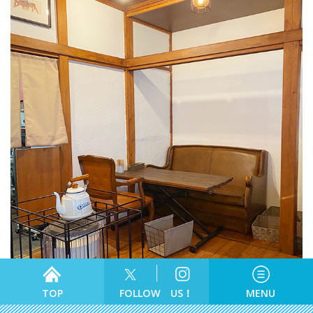
食べる
TOP
FOLLOW US！
MENU