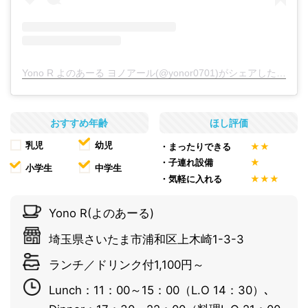
Yono R よのあーる ヨノアール(@yonor0701)がシェアした投稿
おすすめ年齢
ほし評価
乳児
幼児
・まったりできる
★★
・子連れ設備
★
小学生
中学生
・気軽に入れる
★★★
Yono R(よのあーる)
埼玉県さいたま市浦和区上木崎1-3-3
ランチ／ドリンク付1,100円～
Lunch：11：00～15：00（L.O 14：30）､