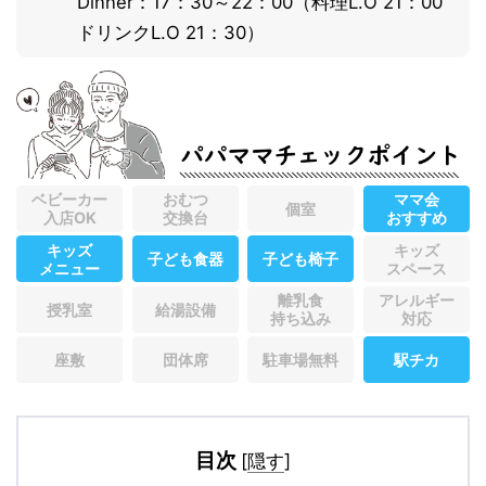
Dinner：17：30～22：00（料理L.O 21：00
ドリンクL.O 21：30）
パパママチェックポイント
ベビーカー
おむつ
ママ会
個室
入店OK
交換台
おすすめ
キッズ
キッズ
子ども食器
子ども椅子
メニュー
スペース
離乳食
アレルギー
授乳室
給湯設備
持ち込み
対応
座敷
団体席
駐車場無料
駅チカ
目次
[
隠す
]