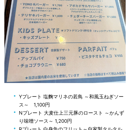
Yプレート 塩麴マリネの若鳥 ～和風玉ねぎソー
ス～ 1,100円
Nプレート 大麦仕上三元豚のロースト ～かんず
り味噌ソース～ 1,200円
Rプレート 白身魚のフリット～自家製タルタル