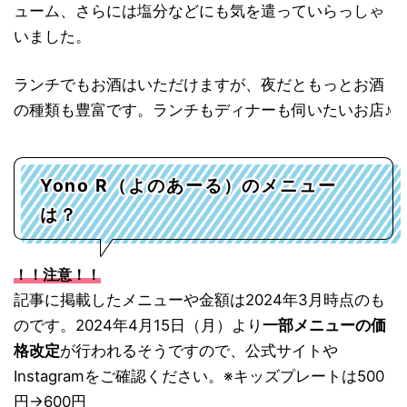
ューム、さらには塩分などにも気を遣っていらっしゃ
いました。
ランチでもお酒はいただけますが、夜だともっとお酒
の種類も豊富です。ランチもディナーも伺いたいお店♪
Yono R（よのあーる）のメニュー
は？
！！注意！！
記事に掲載したメニューや金額は2024年3月時点のも
のです。2024年4月15日（月）より
一部メニューの価
格改定
が行われるそうですので、公式サイトや
Instagramをご確認ください。※キッズプレートは500
円→600円