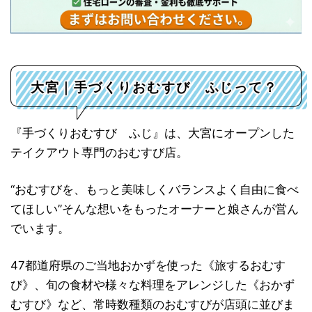
大宮｜手づくりおむすび ふじって？
『手づくりおむすび ふじ』は、大宮にオープンした
テイクアウト専門のおむすび店。
“おむすびを、もっと美味しくバランスよく自由に食べ
てほしい”そんな想いをもったオーナーと娘さんが営ん
でいます。
47都道府県のご当地おかずを使った《旅するおむす
び》、旬の食材や様々な料理をアレンジした《おかず
むすび》など、常時数種類のおむすびが店頭に並びま