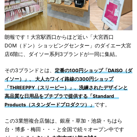
朗報です！大宮駅西口からほど近い「大宮西口
DOM（ドン）ショッピングセンター」のダイエー大宮
店6階に、ダイソー系列3ブランドが一同に集結。
その3ブランドとは、
定番の100円ショップ「DAISO（ダ
イソー）」、 大人カワイイ路線の300円ショップ
「THREEPPY（スリーピー）」、洗練されたデザインと
高品質な日用品をプチプラで提供する「Standard
です。
Products（スタンダードプロダクツ）」
この3業態複合店舗は、銀座・草加・池袋・ちはら
台・博多・梅田・・・と全国で続々オープン中です