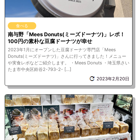
食べる
南与野「Mees Donuts(ミーズドーナツ)」レポ！
100円の素朴な豆腐ドーナツが幸せ
2023年1月にオープンした豆腐ドーナツ専門店「Mees
Donuts(ミーズドーナツ)」さんに行ってきました！メニュー
や実食レポなどご紹介します。 ・Mees Donuts ・埼玉県さい
たま市中央区鈴谷2-793-2- […]
2023年2月20日