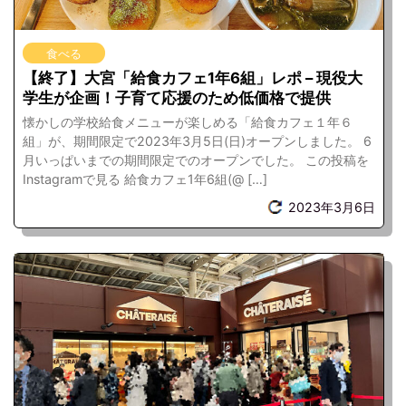
食べる
【終了】大宮「給食カフェ1年6組」レポ – 現役大
学生が企画！子育て応援のため低価格で提供
懐かしの学校給食メニューが楽しめる「給食カフェ１年６
組」が、期間限定で2023年3月5日(日)オープンしました。 6
月いっぱいまでの期間限定でのオープンでした。 この投稿を
Instagramで見る 給食カフェ1年6組(@ […]
2023年3月6日