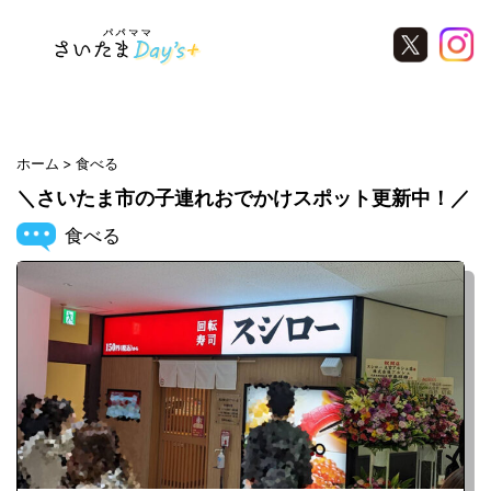
Warning
: Undefined variable $ara in
/home/saitamanavi/saitamadays.com/public_html/wp-
content/themes/saitamawaker/archive.php
on line
21
ホーム
食べる
＼さいたま市の子連れおでかけスポット更新中！／
食べる