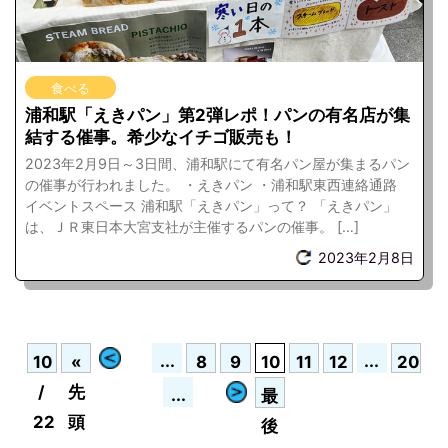
食べる
浦和駅「えきパン」第2弾レポ！パンの有名店が集
結する催事。希少なイチゴ販売も！
2023年2月9日～3日間、浦和駅にて有名パン屋が集まるパン
の催事が行われました。 ・えきパン ・浦和駅東西連絡通路
イベントスペース 浦和駅「えきパン」って？ 「えきパン」
は、ＪＲ東日本大宮支社が主催するパンの催事。 […]
2023年2月8日
«
...
...
10
«
8
9
10
11
12
20
/
先
...
»
最
22
頭
後