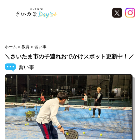
Warning
: Undefined variable $ara in
/home/saitamanavi/saitamadays.com/public_html/wp-
content/themes/saitamawaker/archive.php
on line
21
ホーム
教育
習い事
＼さいたま市の子連れおでかけスポット更新中！／
習い事