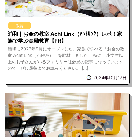
教育
浦和｜お金の教室 Acht Link（ｱﾊﾄﾘﾝｸ）レポ！家
族で学ぶ金融教育【PR】
浦和に2023年9月にオープンした、家族で学べる「お金の教
室 Acht Link（ｱﾊﾄﾘﾝｸ）」を取材しました！ 特に、小学生以
上のお子さんがいるファミリーは必見の記事になっています
ので、ぜひ最後までお読みください。 […]
2024年10月17日