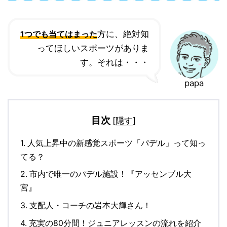
方に、絶対知
1つでも当てはまった
ってほしいスポーツがありま
す。それは・・・
papa
目次
[
隠す
]
1.
人気上昇中の新感覚スポーツ「パデル」って知っ
てる？
2.
市内で唯一のパデル施設！『アッセンブル大
宮』
3.
支配人・コーチの岩本大輝さん！
4.
充実の80分間！ジュニアレッスンの流れを紹介