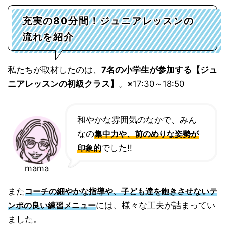
充実の80分間！ジュニアレッスンの
流れを紹介
私たちが取材したのは、
7名の小学生が参加する【ジュ
ニアレッスンの初級クラス】
。※17:30～18:50
和やかな雰囲気のなかで、みん
なの
集中力や、前のめりな姿勢が
でした!!
印象的
mama
また
コーチの細やかな指導や、子ども達を飽きさせないテ
には、様々な工夫が詰まってい
ンポの良い練習メニュー
ました。