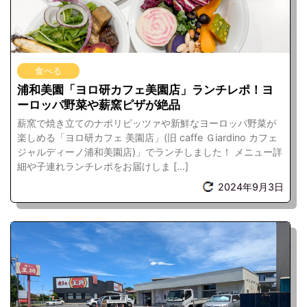
食べる
浦和美園「ヨロ研カフェ美園店」ランチレポ！ヨ
ーロッパ野菜や薪窯ピザが絶品
薪窯で焼き立てのナポリピッツァや新鮮なヨーロッパ野菜が
楽しめる「ヨロ研カフェ 美園店」(旧 caffe Ｇiardino カフェ
ジャルディーノ浦和美園店)」でランチしました！ メニュー詳
細や子連れランチレポをお届けしま […]
2024年9月3日