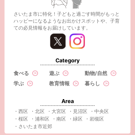
さいたま市に特化！子どもと過ごす時間がもっと
ハッピーになるようなお出かけスポットや、子育
ての必見情報をお届けしています。
Category
食べる
遊ぶ
動物/自然
学ぶ
教育情報
暮らし
Area
・西区
・北区
・大宮区
・見沼区
・中央区
・桜区
・浦和区
・南区
・緑区
・岩槻区
・さいたま市近郊