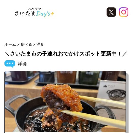
Warning
: Undefined variable $ara in
/home/saitamanavi/saitamadays.com/public_html/wp-
content/themes/saitamawaker/archive.php
on line
21
ホーム
食べる
洋食
＼さいたま市の子連れおでかけスポット更新中！／
洋食