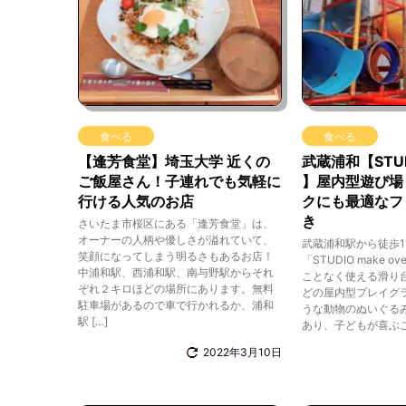
食べる
食べる
【逢芳食堂】埼玉大学 近くの
武蔵浦和【STUDI
ご飯屋さん！子連れでも気軽に
】屋内型遊び場
行ける人気のお店
クにも最適なフ
き
さいたま市桜区にある「逢芳食堂」は、
オーナーの人柄や優しさが溢れていて、
武蔵浦和駅から徒歩1
笑顔になってしまう明るさもあるお店！
「STUDIO make 
中浦和駅、西浦和駅、南与野駅からそれ
ことなく使える滑り
ぞれ２キロほどの場所にあります。無料
どの屋内型プレイグ
駐車場があるので車で行かれるか、浦和
うな動物のぬいぐる
駅 […]
あり、子どもが喜ぶこと
2022年3月10日