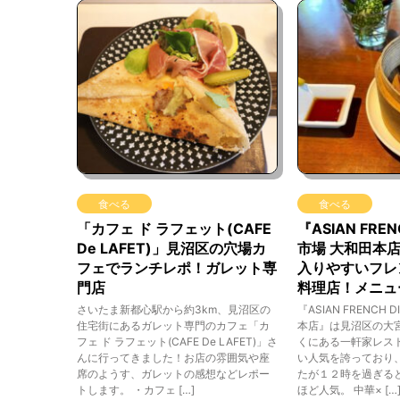
食べる
食べる
「カフェ ド ラフェット(CAFE
『ASIAN FREN
De LAFET)」見沼区の穴場カ
市場 大和田本
フェでランチレポ！ガレット専
入りやすいフレ
門店
料理店！メニュ
さいたま新都心駅から約3km、見沼区の
『ASIAN FRENCH 
住宅街にあるガレット専門のカフェ「カ
本店』は見沼区の大
フェ ド ラフェット(CAFE De LAFET)」さ
くにある一軒家レスト
んに行ってきました！お店の雰囲気や座
い人気を誇っており
席のようす、ガレットの感想などレポー
たが１２時を過ぎる
トします。 ・カフェ […]
ほど人気。 中華× […