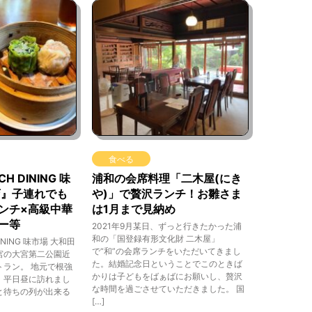
食べる
CH DINING 味
浦和の会席料理「二木屋(にき
店』子連れでも
や)」で贅沢ランチ！お雛さま
ンチ×高級中華
は1月まで見納め
ー等
2021年9月某日、ずっと行きたかった浦
和の「国登録有形文化財 二木屋」
DINING 味市場 大和田
で“和”の会席ランチをいただいてきまし
宮の大宮第二公園近
た。結婚記念日ということでこのときば
ラン。 地元で根強
かりは子どもをばぁばにお願いし、贅沢
、平日昼に訪れまし
な時間を過ごさせていただきました。 国
と待ちの列が出来る
[…]
]