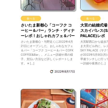
食べる
食べる
さいたま新都心「コーフク コ
大宮の結婚式場
ーヒー＆バー」ランチ・ディナ
スカイパレス(SA
ーレポ！おしゃれカフェ＆バー
PALACE)レポ
さいたま新都心・与野近くに2022年4月
大宮駅西口から徒歩
21日にオープンした、おしゃれなカフェ
ま大宮ビル内に、レス
＆バー「コーフク コーヒー＆バー COFK
SKY PALACE（
COFFEE&Bar」。メニュー詳細や席の様
が2022年5月9日(
子、支払い方法など詳しくレポートしま
早速ランチしに行っ
す。 ※ […]
ー詳細や座席の […]
2022年8月17日