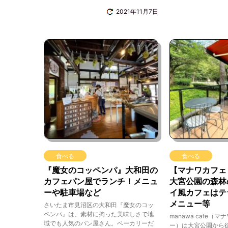
2021年11月7日
食べる
食べる
『魔女のコッペンパ』大和田の
【マナワカフェ
カフェパン屋でランチ！メニュ
大宮公園の森林
ーや駐車場など
イ風カフェはテ
メニュー等
さいたま市見沼区の大和田『魔女のコッ
ペンパ』は、素材に拘った美味しさで地
manawa cafe（
域でも人気のパン屋さん。ベーカリーだ
ー）は大宮公園から