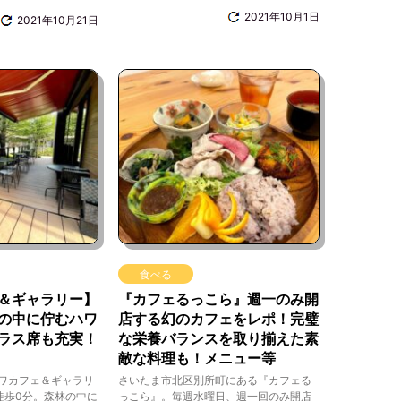
2021年10月1日
2021年10月21日
食べる
＆ギャラリー】
『カフェるっこら』週一のみ開
の中に佇むハワ
店する幻のカフェをレポ！完璧
ラス席も充実！
な栄養バランスを取り揃えた素
敵な料理も！メニュー等
マナワカフェ＆ギャラリ
さいたま市北区別所町にある『カフェる
徒歩0分。森林の中に
っこら』。毎週水曜日、週一回のみ開店