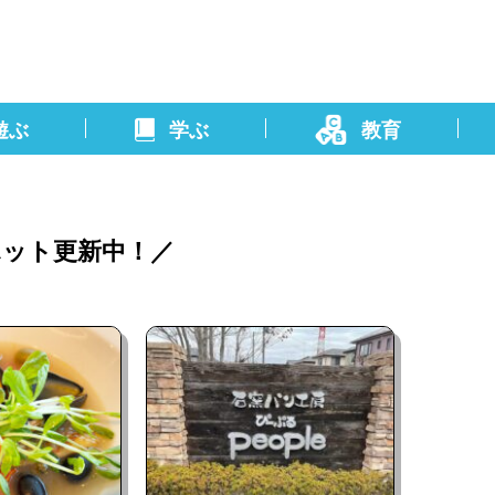
遊ぶ
学ぶ
教育
ット更新中！／