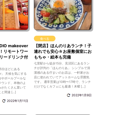
食べる
O makeover
【閉店】ほんのりあランチ！子
！リモートワー
連れでも安心☆お座敷個室にお
リードリンク付
もちゃ・絵本も完備
七里駅から徒歩15分、見沼区にあるラン
チが評判の「ほんのりあ」 シンプルで清
5分ほどにある
潔感のある佇まいのお店は、一軒家がお
over」 天候を気にする
店に使われていてアットホームな雰囲気
台やボールプールな
です。 通常営業は10時〜17時で、ランチ
ラウンド、本物のよ
だけでなくカフェにも最適！木曜 […]
みがたくさん置いて
間違 […]
2022年1月9日
2022年1月11日