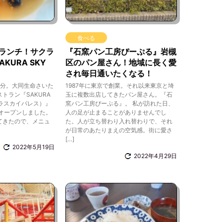
食べる
ランチ！サクラ
『石窯パン工房ぴーぷる』岩槻
KURA SKY
区のパン屋さん！地域に長く愛
され毎日通いたくなる！
7分。大同生命さいた
1987年に東京で創業。それ以来東京と埼
トラン『SAKURA
玉に複数出店してきたパン屋さん。『石
サクラスカイパレス）』
窯パン工房ぴーぷる』。 私が訪れた日、
月)オープンしました。
人の足が止まることがありませんでし
てきたので、メニュ
た。人が立ち替わり入れ替わりで、それ
が日常のあたりまえの空気感。街に愛さ
[…]
2022年5月19日
2022年4月29日