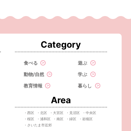
Category
食べる
遊ぶ
動物/自然
学ぶ
教育情報
暮らし
Area
・西区
・北区
・大宮区
・見沼区
・中央区
・桜区
・浦和区
・南区
・緑区
・岩槻区
・さいたま市近郊