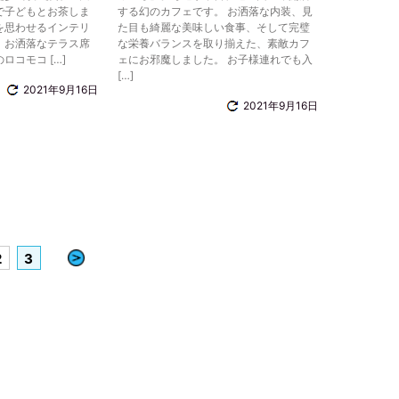
で子どもとお茶しま
する幻のカフェです。 お洒落な内装、見
を思わせるインテリ
た目も綺麗な美味しい食事、そして完璧
、お洒落なテラス席
な栄養バランスを取り揃えた、素敵カフ
ロコモコ […]
ェにお邪魔しました。 お子様連れでも入
[…]
2021年9月16日
2021年9月16日
»
2
3