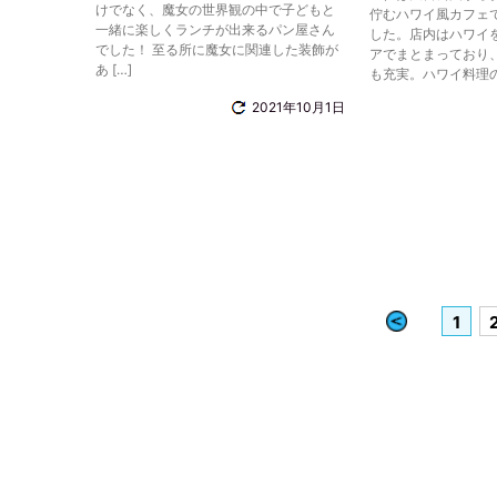
けでなく、魔女の世界観の中で子どもと
佇むハワイ風カフェ
一緒に楽しくランチが出来るパン屋さん
した。店内はハワイ
でした！ 至る所に魔女に関連した装飾が
アでまとまっており
あ […]
も充実。ハワイ料理の
2021年10月1日
«
1