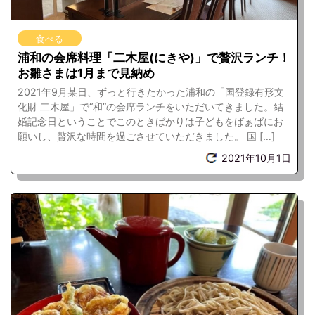
食べる
浦和の会席料理「二木屋(にきや)」で贅沢ランチ！
お雛さまは1月まで見納め
2021年9月某日、ずっと行きたかった浦和の「国登録有形文
化財 二木屋」で“和”の会席ランチをいただいてきました。結
婚記念日ということでこのときばかりは子どもをばぁばにお
願いし、贅沢な時間を過ごさせていただきました。 国 […]
2021年10月1日