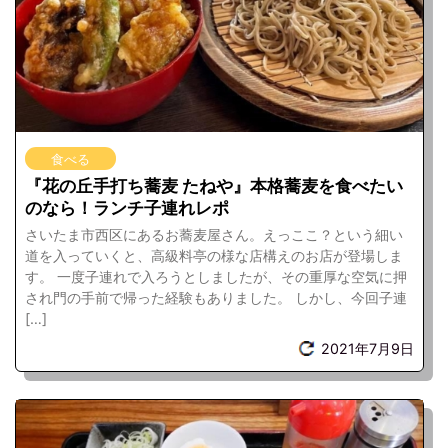
食べる
『花の丘手打ち蕎麦 たねや』本格蕎麦を食べたい
のなら！ランチ子連れレポ
さいたま市西区にあるお蕎麦屋さん。えっここ？という細い
道を入っていくと、高級料亭の様な店構えのお店が登場しま
す。 一度子連れで入ろうとしましたが、その重厚な空気に押
され門の手前で帰った経験もありました。 しかし、今回子連
[…]
2021年7月9日