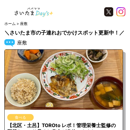
ホーム
座敷
＼さいたま市の子連れおでかけスポット更新中！／
座敷
食べる
【北区・土呂】TOROto レポ！管理栄養士監修の