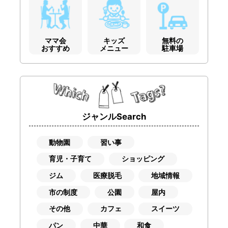
ママ会
キッズ
無料の
おすすめ
メニュー
駐車場
ジャンルSearch
動物園
習い事
育児・子育て
ショッピング
ジム
医療脱毛
地域情報
市の制度
公園
屋内
その他
カフェ
スイーツ
パン
中華
和食