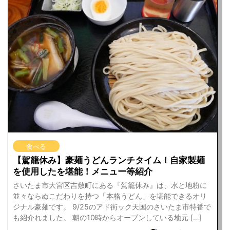
食べる
【駕籠休み】豪麺うどんランチタイム！自家製麺
を使用したを堪能！メニュー等紹介
さいたま市大宮区吉敷町にある『駕籠休み』は、水と地粉に
並々ならぬこだわりを持つ「本格うどん」を堪能できるオリ
ジナル豪麺です。 9/25のアド街ック天国のさいたま市特番で
も紹介れました。 朝の10時からオープンしている地元 […]