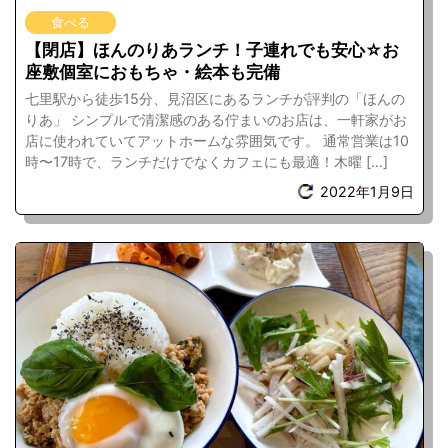
食べる
【閉店】ほんのりあランチ！子連れでも安心☆お
座敷個室におもちゃ・絵本も完備
七里駅から徒歩15分、見沼区にあるランチが評判の「ほんの
りあ」 シンプルで清潔感のある佇まいのお店は、一軒家がお
店に使われていてアットホームな雰囲気です。 通常営業は10
時〜17時で、ランチだけでなくカフェにも最適！木曜 […]
2022年1月9日