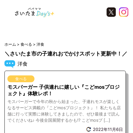
Warning
: Undefined variable $ara in
/home/saitamanavi/saitamadays.com/public_html/wp-
content/themes/saitamawaker/archive.php
on line
21
ホーム
食べる
洋食
＼さいたま市の子連れおでかけスポット更新中！／
洋食
食べる
モスバーガー 子供連れに嬉しい『こどmosプロジ
ェクト』体験レポ！
モスバーガーで今年の秋から始まった、子連れモスが楽しく
なるサービス満載の『こどmosプロジェクト』！ 私たちも店
舗に行って実際に体験してきましたので、ぜひ最後まで読ん
でくださいね♪ 今後全国展開するかも!? こどmosプ […]
2022年11月6日