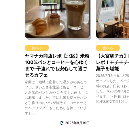
食べる
食べる
ヤマナカ商店レポ【北区】米粉
【大宮駅チカ】
100%パンとコーヒーを心ゆく
レポ！モチモチ
まで-子連れでも安心して過ご
菓子を堪能
せるカフェ
2025/7/12(土)
オープンした、ベー
今回は、地域に密着した温かみのあるカ
琲のお店、円花（わ
フェ、さいたま市北区にある「コーヒー
した。 ※2025年7
とお米のパンとおやつ ヤマナカ商店」に
ります。 ・円花（わ
お邪魔しました。主にお米を使ったパン
区桜木町2丁目19 […]
と手作りのおやつが特徴で、コーヒーと
のペアリングにもこだわりを持っていま
す […]
2025年8月19日