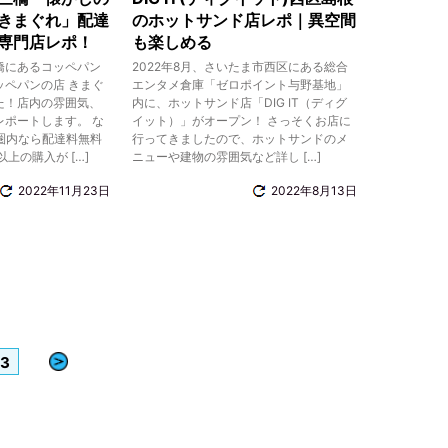
きまぐれ」配達
のホットサンド店レポ｜異空間
専門店レポ！
も楽しめる
橋にあるコッペパン
2022年8月、さいたま市西区にある総合
ペパンの店 きまぐ
エンタメ倉庫「ゼロポイント与野基地」
た！店内の雰囲気、
内に、ホットサンド店「DIG IT（ディグ
ポートします。 な
イット）」がオープン！ さっそくお店に
圏内なら配達料無料
行ってきましたので、ホットサンドのメ
以上の購入が […]
ニューや建物の雰囲気など詳し […]
2022年11月23日
2022年8月13日
»
3