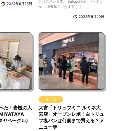
とうございます。 Satopokke（サトポッ
2024年9月25日
ケ） 埼玉県さいたま市 […]
2024年6月20日
食べる
べた！岩槻の人
大宮「トリュフミニ ルミネ大
IYATAYA
宮店」オープンレポ！白トリュ
ヤタヤベーグル)
フ塩パンは何個まで買える？メ
ニュー等