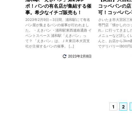
ポ！パンの有名店が集結する催
コッペパンの店
事。希少なイチゴ販売も！
可！コッペパン
2023年2月9日～3日間、浦和駅にて有名
さいたま市大宮区三
パン屋が集まるパンの催事が行われまし
専門店「懐かしのコッ
た。 ・えきパン ・浦和駅東西連絡通路 イ
れ」に行ってきまし
ベントスペース 浦和駅「えきパン」っ
メニューなど詳しくレ
て？ 「えきパン」は、ＪＲ東日本大宮支
んと、お店から3km
社が主催するパンの催事。 […]
でデリバリー(800円
2023年2月8日
1
2