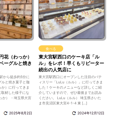
食べる
円花（わっか）
東大宮駅西口のケーキ店「ル
ベーグルと焼き
ル」をレポ！早くもリピーター
続出の人気店に
に大宮駅から徒歩約5分に
東大宮駅西口にオープンした注目のパテ
グルと焼き菓子と珈
ィスリー「LuLu（ルル）」に行ってきま
っか）に行ってきま
した！ケーキのメニューなど詳しくご紹
月に取材した様子にな
介していますので、ぜひ最後までお読み
っか） ・埼玉県大宮
ください。 LuLu（ルル） 埼玉県さいた
ま市見沼区東大宮4-1-4 東 […]
2025年8月2日
2024年12月12日