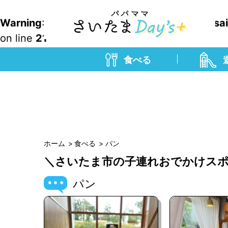
Warning
: Undefined variable $ara in
/home/sa
on line
21
食べる
ホーム
食べる
パン
＼さいたま市の子連れおでかけスポ
パン