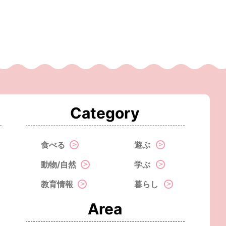
Category
食べる
遊ぶ
動物/自然
学ぶ
教育情報
暮らし
Area