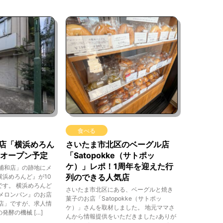
食べる
店「横浜めろん
さいたま市北区のベーグル店
旬オープン予定
「Satopokke（サトポッ
ケ）」レポ！1周年を迎えた行
浦和店」の跡地にメ
列のできる人気店
浜めろんど』が10
す。 横浜めろんど
さいたま市北区にある、ベーグルと焼き
メロンパン』のお店
菓子のお店「Satopokke（サトポッ
店」ですが、求人情
ケ）」さんを取材しました。 地元ママさ
発酵の機械 […]
んから情報提供をいただきました♪ありが