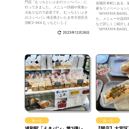
門店「むっちといぶきのコッペパン」に
岩槻区本町にある、築
行ってきました。 メニュー詳細や実食レ
家をリノベーション
ポありなので必見です。 むっちといぶき
「MIYATAYA BA
のコッペパン 埼玉県さいたま市大宮区天
た。メニューや店内
沼町2-944 むっちとい […]
など詳しくご紹介しま
「MIYATAYA BAGEL
2023年12月26日
食べる
食べる
浦和駅「えきパン」第2弾レ
【閉店】大宮区