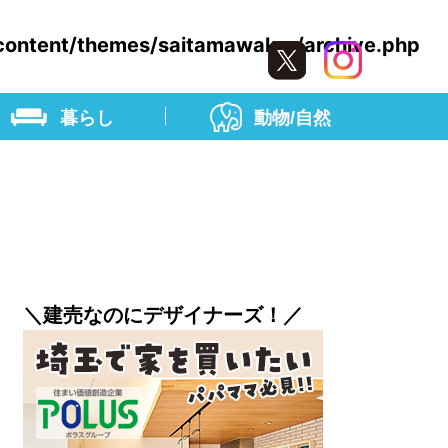
content/themes/saitamawaker/archive.php
暮らし
動物/自然
＼建売なのにデザイナーズ！／