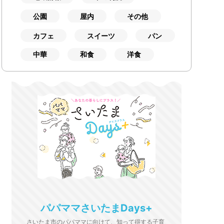
公園
屋内
その他
カフェ
スイーツ
パン
中華
和食
洋食
パパママさいたまDays+
さいたま市のパパママに向けて、知って得する子育