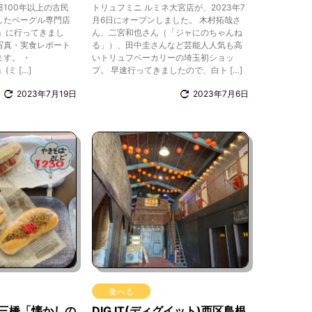
100年以上の古民
トリュフミニ ルミネ大宮店が、2023年7
したベーグル専門店
月6日にオープンしました。 木村拓哉さ
GEL」に行ってきまし
ん、二宮和也さん（「ジャにのちゃんね
写真・実食レポート
る」）、田中圭さんなど芸能人人気も高
す。 ・
いトリュフベーカリーの埼玉初ショッ
」(ミ […]
プ。 早速行ってきましたので、白ト […]
2023年7月19日
2023年7月6日
食べる
三橋「懐かしの
DIG IT(ディグイット)西区島根