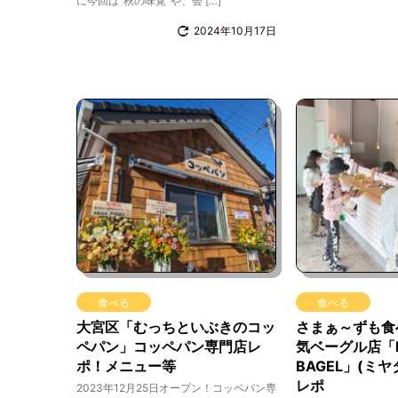
に今回は“秋の味覚”や、会 […]
2024年10月17日
食べる
食べる
大宮区「むっちといぶきのコッ
さまぁ～ずも食
ペパン」コッペパン専門店レ
気ベーグル店「M
ポ！メニュー等
BAGEL」(ミ
レポ
2023年12月25日オープン！コッペパン専