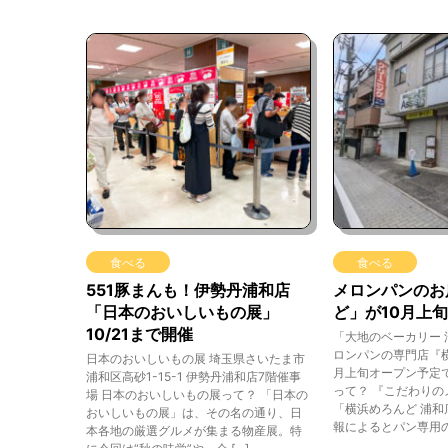
食べる
食べる
551豚まんも！伊勢丹浦和店
メロンパンのお
「日本のおいしいもの展」
ど」が10月上
10/21まで開催
「大地のベーカリー 
ロンパンの専門店『横
日本のおいしいもの展 埼玉県さいたま市
月上旬オープン予定で
浦和区高砂1-15-1 伊勢丹浦和店7階催事
って？ 『こだわりの
場 日本のおいしいもの展って？ 「日本の
「横浜めろんど 浦和
おいしいもの展」は、その名の通り、日
報によるとパン専用の
本各地の厳選グルメが集まる物産展。特